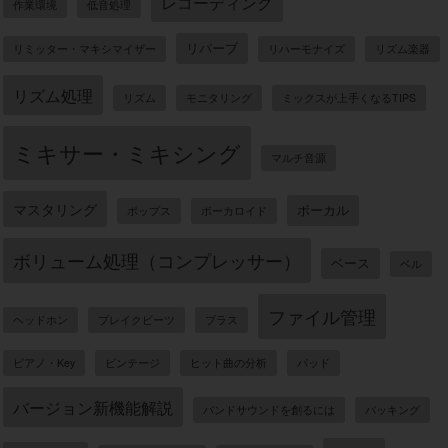
レコーディング
作業環境
低音処理
リバーブ
リミッター・マキシマイザー
リハーモナイズ
リズム楽器
リズム処理
リズム
モニタリング
ミックスが上手くなるTIPS
ミキサー・ミキシング
マルチ音源
マスタリング
ボーカル
ポップス
ボーカロイド
ボリューム処理（コンプレッサー）
ベース
ベル
ファイル管理
ヘッドホン
ブレイクビーツ
ブラス
ピアノ・Key
ビンテージ
ヒット曲の分析
パッド
バージョン新機能解説
バンドサウンドを創るには
バッキング