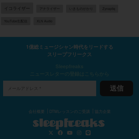
イコライザー
アナライザー
いきものがかり
Zynaptiq
YouTube生配信
XLN Audio
1億総ミュージシャン時代をリードする
スリープフリークス
Sleepfreaks
ニュースレターの登録はこちらから
送信
会社概要
DTMレッスンのご受講
協力企業