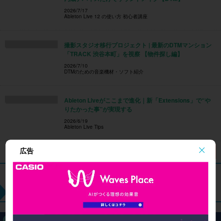
2026/7/17
Ableton Live 12 の使い方 初心者講座
撮影スタジオ移行プロジェクト | 最新のDTMマンション
「TRACK 渋谷本町」を視察 【物件探し編】
2026/7/10
DTMのための音楽機材・ソフト紹介
Ableton Liveがここまで進化｜新「Extensions」で“や
りたかった事”が実現する
2026/6/19
Ableton Live Tips
広告
全記事を見る
記事カテゴリ―
DAW別記事