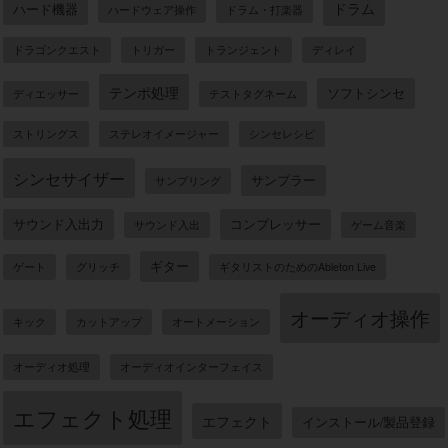
ドラム
ハード機器
ハードウェア操作
ドラム・打楽器
ドラゴンクエスト
トリガー
トランジェント
ディレイ
テンポ処理
ソフトシンセ
ディエッサー
テストタグネーム
ストリングス
ステレオイメージャー
シンセレシピ
シンセサイザー
サンプラー
サンプリング
サウンド入出力
コンプレッサー
サウンド入出
ゲーム音楽
ギター
ゲート
グリッチ
ギタリストのためのAbleton Live
オーディオ操作
キック
カットアップ
オートメーション
オーディオ処理
オーディオインターフェイス
エフェクト処理
エフェクト
インストール/製品登録