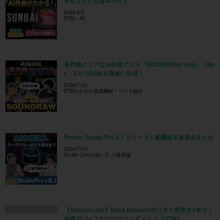
を取り入れる基本ガイド
2026/8/2
DTM × AI
著作権クリアなAI作曲アプリ「SOUNDRAW Grid」｜Ma
c・iOSでBGMを簡単に作成！
2026/7/24
DTMのための音楽機材・ソフト紹介
Fender Studio Pro 8.1 リリース！新機能＆改善点まとめ
2026/7/19
Studio Oneの使い方 上級者編
【Ableton Live】Bass Houseの作り方と歴史を1本で｜
内蔵デバイスだけでサウンドメイク【DTM】