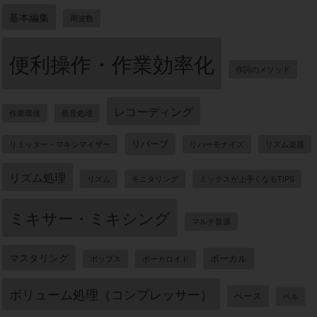
基本編集
周波数
便利操作・作業効率化
作詞のメソッド
レコーディング
作業環境
低音処理
リバーブ
リミッター・マキシマイザー
リハーモナイズ
リズム楽器
リズム処理
リズム
モニタリング
ミックスが上手くなるTIPS
ミキサー・ミキシング
マルチ音源
マスタリング
ボーカル
ポップス
ボーカロイド
ボリューム処理（コンプレッサー）
ベース
ベル