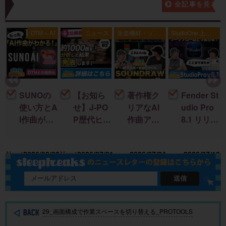
新着記事一覧
全記事を見る
典
DTM × AI
ニュース
音楽機材・ソフ
StudioOne 上級
ト
者編
SUNOの
【お知ら
著作権ク
Fender St
使い方とA
せ】J-PO
リアなAI
udio Pro
I作曲がわ
P歴代ヒッ
作曲アプ
8.1 リリー
かる！｜
ト曲を “D
リ「SOU
ス！新機
U
楽曲制作
TM分
NDRAW
能＆改善
15
New!
2026/08/02
New!
2026/07/31
2026/07/24
2026/07/19
に生成AI
析”する公
Grid」｜M
点まとめ
を取り入
開収録イ
ac・iOSで
れる基本
ベント開
BGMを簡
送信
ガイド
催
単に作
成！
29_画面構成で作業スペースを切り替える_PROTOOLS