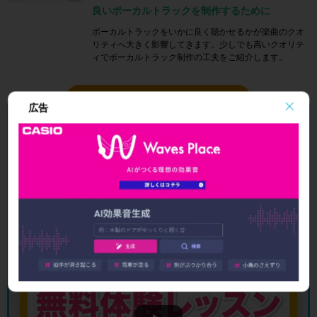
良いボーカルトラックを制作するために
ボーカルトラックをいかに良く聴かせるかが楽曲のクオ
リティへ大きく影響してきます。少しでも高いクオリテ
ィでボーカルトラック制作の工夫をご紹介します。
＼ 無料体験レッスン 受付中 ／
広告
オンラインDTMレッスン専門 ／ 2009年から17年
Pro Toolsの操作を、
講師と一緒に
進めて
みませんか？