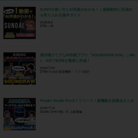
SUNOの使い方とAI作曲がわかる！｜楽曲制作に生成AI
を取り入れる基本ガイド
2026/8/2
DTM × AI
著作権クリアなAI作曲アプリ「SOUNDRAW Grid」｜Ma
c・iOSでBGMを簡単に作成！
2026/7/24
DTMのための音楽機材・ソフト紹介
Fender Studio Pro 8.1 リリース！新機能＆改善点まとめ
2026/7/19
Studio Oneの使い方 上級者編