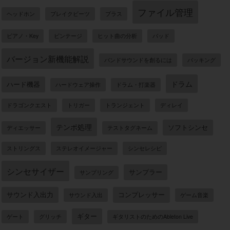
ファイル管理
ヘッドホン
ブレイクビーツ
ブラス
ピアノ・Key
ビンテージ
ヒット曲の分析
パッド
バージョン新機能解説
バンドサウンドを創るには
バッキング
ドラム
ハード機器
ハードウェア操作
ドラム・打楽器
ドラゴンクエスト
トリガー
トランジェント
ディレイ
テンポ処理
ソフトシンセ
ディエッサー
テストタグネーム
ストリングス
ステレオイメージャー
シンセレシピ
シンセサイザー
サンプラー
サンプリング
サウンド入出力
コンプレッサー
サウンド入出
ゲーム音楽
ギター
ゲート
グリッチ
ギタリストのためのAbleton Live