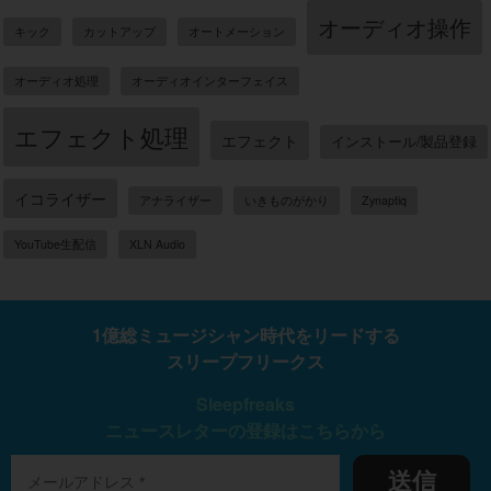
オーディオ操作
キック
カットアップ
オートメーション
オーディオ処理
オーディオインターフェイス
エフェクト処理
エフェクト
インストール/製品登録
イコライザー
アナライザー
いきものがかり
Zynaptiq
YouTube生配信
XLN Audio
1億総ミュージシャン時代をリードする
スリープフリークス
Sleepfreaks
ニュースレターの登録はこちらから
送信