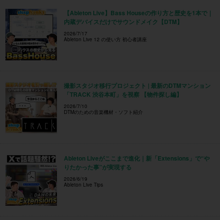
【Ableton Live】Bass Houseの作り方と歴史を1本で｜
内蔵デバイスだけでサウンドメイク【DTM】
2026/7/17
Ableton Live 12 の使い方 初心者講座
撮影スタジオ移行プロジェクト | 最新のDTMマンション
「TRACK 渋谷本町」を視察 【物件探し編】
2026/7/10
DTMのための音楽機材・ソフト紹介
Ableton Liveがここまで進化｜新「Extensions」で“や
りたかった事”が実現する
2026/6/19
Ableton Live Tips