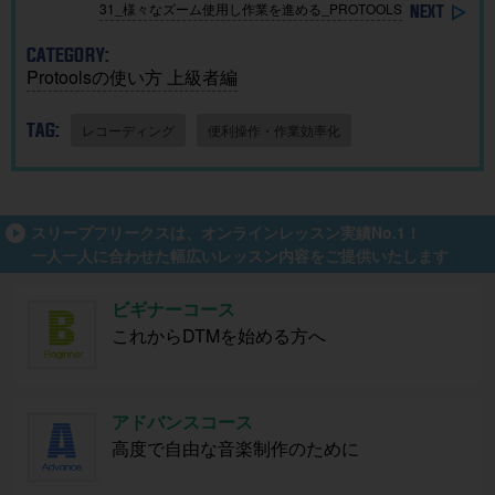
31_様々なズーム使用し作業を進める_PROTOOLS
CATEGORY:
Protoolsの使い方 上級者編
TAG:
レコーディング
便利操作・作業効率化
スリープフリークスは、オンラインレッスン実績No.1！
一人一人に合わせた幅広いレッスン内容をご提供いたします
ビギナーコース
これからDTMを始める方へ
アドバンスコース
高度で自由な音楽制作のために