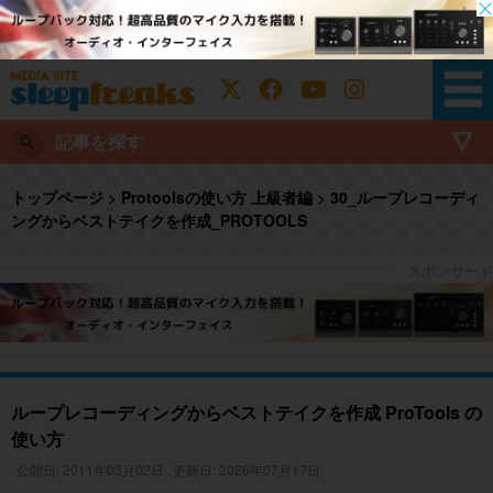
記事を探す
トップページ
>
Protoolsの使い方 上級者編
>
30_ループレコーディ
ングからベストテイクを作成_PROTOOLS
ループレコーディングからベストテイクを作成 ProTools の
使い方
公開日: 2011年03月02日
更新日: 2026年07月17日