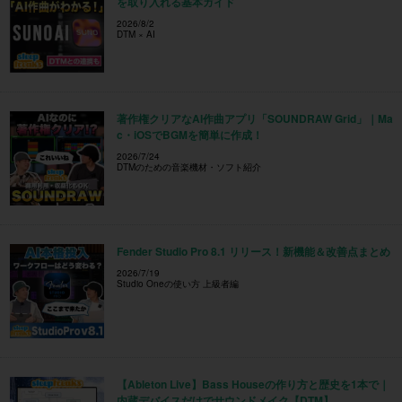
を取り入れる基本ガイド
2026/8/2
DTM × AI
著作権クリアなAI作曲アプリ「SOUNDRAW Grid」｜Ma
c・iOSでBGMを簡単に作成！
2026/7/24
DTMのための音楽機材・ソフト紹介
Fender Studio Pro 8.1 リリース！新機能＆改善点まとめ
2026/7/19
Studio Oneの使い方 上級者編
【Ableton Live】Bass Houseの作り方と歴史を1本で｜
内蔵デバイスだけでサウンドメイク【DTM】