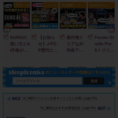
典
DTM × AI
ニュース
音楽機材・ソフ
StudioOne 上級
ト
者編
SUNOの
【お知ら
著作権ク
Fender St
使い方とA
せ】J-PO
リアなAI
udio Pro
I作曲がわ
P歴代ヒッ
作曲アプ
8.1 リリー
かる！｜
ト曲を “D
リ「SOU
ス！新機
U
楽曲制作
TM分
NDRAW
能＆改善
15
New!
2026/08/02
New!
2026/07/31
2026/07/24
2026/07/19
に生成AI
析”する公
Grid」｜M
点まとめ
を取り入
開収録イ
ac・iOSで
れる基本
ベント開
BGMを簡
送信
ガイド
催
単に作
成！
14_MIDIリージョンを各キットごとに分割_Logic Pro
16_便利なおすすめ環境設定_Logic Pro