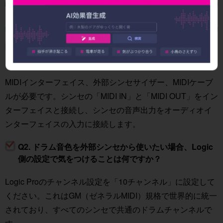
よくある質問
Q1. Logic ProでハードシンセのMIDI接続に必要な機器
は何ですか？
MIDIインターフェイス、外部シンセサイザー、MIDIケーブ
ルが必要です。シンセの「MIDI IN」と「MIDI OUT」をイン
ターフェイスと接続し、シンセの音声出力をオーディオイ
ンターフェイスの入力に接続します。
Q2. ドラム音色を外部シンセから使いたい場合、Logic
側の設定で気をつけることは何ですか？
Logic Proのチャンネル設定を「10チャンネル」に設定して
ください。これはGM（ゼネラルMIDI）規格で世界的に統一
されており、すべてのシンセで共通のドラムチャンネルで