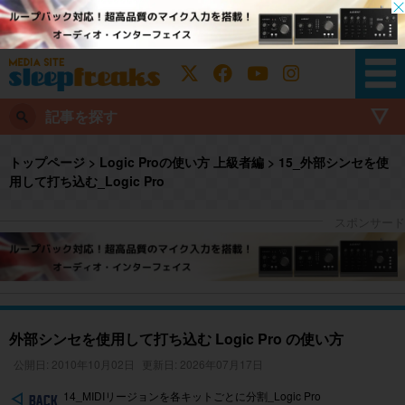
記事を探す
トップページ
>
Logic Proの使い方 上級者編
>
15_外部シンセを使
用して打ち込む_Logic Pro
外部シンセを使用して打ち込む Logic Pro の使い方
公開日: 2010年10月02日
更新日: 2026年07月17日
14_MIDIリージョンを各キットごとに分割_Logic Pro