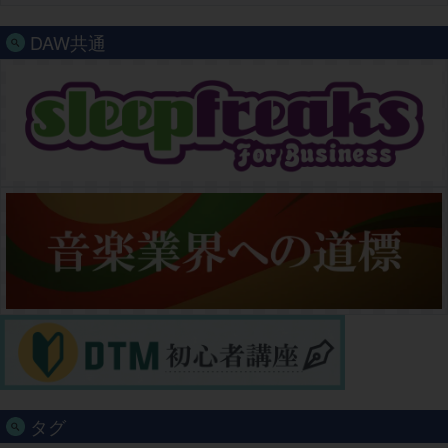
DAW共通
タグ