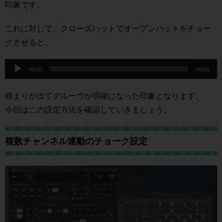
印象です。
ー
これに対して、クローズハットでオープンハットをチョー
クさせると、
音
声
00:00
00:00
プ
レ
ー
締まりが出てグルーヴが明確になった印象となります。
ヤ
今回はこの設定方法を確認していきましょう。
ー
複数チャンネル連動のチョーク設定