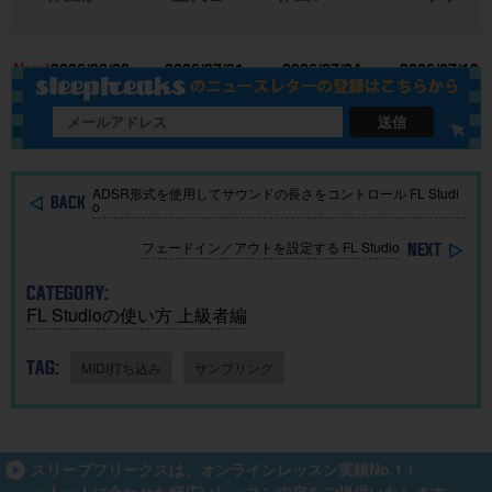
かる！｜
ト曲を “D
リ「SOU
ス！新機
U
楽曲制作
TM分
NDRAW
能＆改善
15
New!
2026/08/02
2026/07/31
2026/07/24
2026/07/19
に生成AI
析”する公
Grid」｜M
点まとめ
を取り入
開収録イ
ac・iOSで
れる基本
ベント開
BGMを簡
送信
ガイド
催
単に作
成！
ADSR形式を使用してサウンドの長さをコントロール FL Studi
o
フェードイン／アウトを設定する FL Studio
CATEGORY:
FL Studioの使い方 上級者編
TAG:
MIDI打ち込み
サンプリング
スリープフリークスは、オンラインレッスン実績No.1！