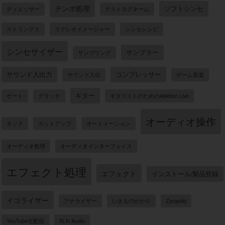
テンポ処理
ソフトシンセ
ディエッサー
テストタグネーム
ストリングス
ステレオイメージャー
シンセレシピ
シンセサイザー
サンプラー
サンプリング
サウンド入出力
コンプレッサー
サウンド入出
ゲーム音楽
ギター
ゲート
グリッチ
ギタリストのためのAbleton Live
オーディオ操作
キック
カットアップ
オートメーション
オーディオ処理
オーディオインターフェイス
エフェクト処理
エフェクト
インストール/製品登録
イコライザー
アナライザー
いきものがかり
Zynaptiq
YouTube生配信
XLN Audio