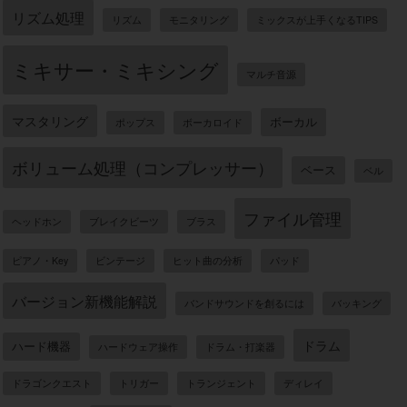
リズム処理
リズム
モニタリング
ミックスが上手くなるTIPS
ミキサー・ミキシング
マルチ音源
マスタリング
ボーカル
ポップス
ボーカロイド
ボリューム処理（コンプレッサー）
ベース
ベル
ファイル管理
ヘッドホン
ブレイクビーツ
ブラス
ピアノ・Key
ビンテージ
ヒット曲の分析
パッド
バージョン新機能解説
バンドサウンドを創るには
バッキング
ドラム
ハード機器
ハードウェア操作
ドラム・打楽器
ドラゴンクエスト
トリガー
トランジェント
ディレイ