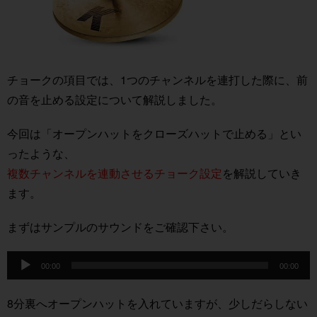
チョークの項目
では、1つのチャンネルを連打した際に、前
の音を止める設定について解説しました。
今回は「オープンハットをクローズハットで止める」とい
ったような、
複数チャンネルを連動させるチョーク設定
を解説していき
ます。
まずはサンプルのサウンドをご確認下さい。
音
声
00:00
00:00
プ
レ
ー
8分裏へオープンハットを入れていますが、少しだらしない
ヤ