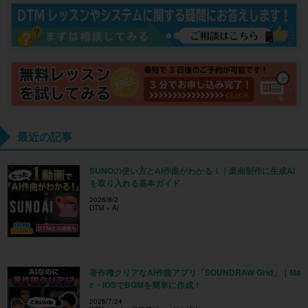
最近の記事
SUNOの使い方とAI作曲がわかる！｜楽曲制作に生成AI
を取り入れる基本ガイド
2026/8/2
DTM × AI
著作権クリアなAI作曲アプリ「SOUNDRAW Grid」｜Ma
c・iOSでBGMを簡単に作成！
2026/7/24