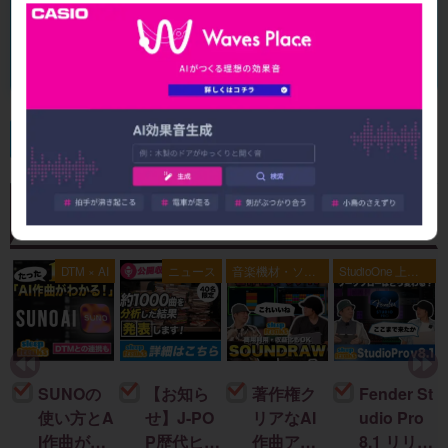
無料体験レッスンを受けてみる ▶
17年間・累計2,000名以上の受講実績
新着記事一覧
全記事を見る
典
DTM × AI
ニュース
音楽機材・ソフ
StudioOne 上級
ト
者編
SUNOの
【お知ら
著作権ク
Fender St
使い方とA
せ】J-PO
リアなAI
udio Pro
I作曲がわ
P歴代ヒッ
作曲アプ
8.1 リリー