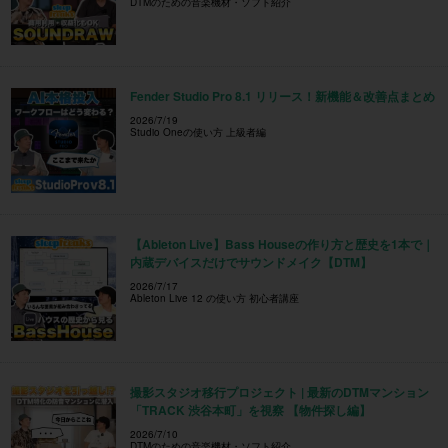
DTMのための音楽機材・ソフト紹介
Fender Studio Pro 8.1 リリース！新機能＆改善点まとめ
2026/7/19
Studio Oneの使い方 上級者編
【Ableton Live】Bass Houseの作り方と歴史を1本で｜
内蔵デバイスだけでサウンドメイク【DTM】
2026/7/17
Ableton Live 12 の使い方 初心者講座
撮影スタジオ移行プロジェクト | 最新のDTMマンション
「TRACK 渋谷本町」を視察 【物件探し編】
2026/7/10
DTMのための音楽機材・ソフト紹介