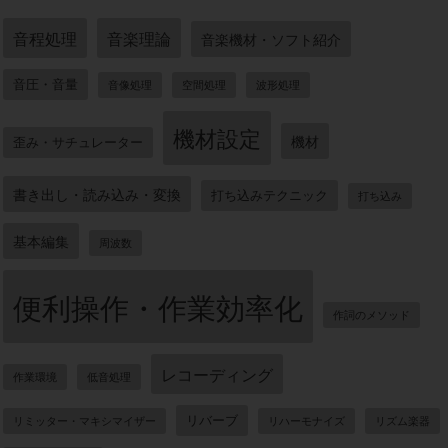
音程処理
音楽理論
音楽機材・ソフト紹介
音圧・音量
音像処理
空間処理
波形処理
機材設定
機材
歪み・サチュレーター
書き出し・読み込み・変換
打ち込みテクニック
打ち込み
基本編集
周波数
便利操作・作業効率化
作詞のメソッド
レコーディング
作業環境
低音処理
リバーブ
リミッター・マキシマイザー
リハーモナイズ
リズム楽器