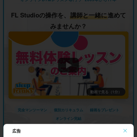
FL Studioの操作を、
講師と一緒に
進めて
みませんか？
動画で見る（1分）
完全マンツーマン
個別カリキュラム
録画をプレゼント
オンライン完結
広告