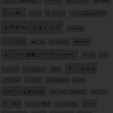
リバーブ
リミッター・マキシマイザー
リハーモナイズ
リズム楽器
リズム処理
リズム
モニタリング
ミックスが上手くなるTIPS
ミキサー・ミキシング
マルチ音源
マスタリング
ボーカル
ポップス
ボーカロイド
ボリューム処理（コンプレッサー）
ベース
ベル
ファイル管理
ヘッドホン
ブレイクビーツ
ブラス
ピアノ・Key
ビンテージ
ヒット曲の分析
パッド
バージョン新機能解説
バンドサウンドを創るには
バッキング
ドラム
ハード機器
ハードウェア操作
ドラム・打楽器