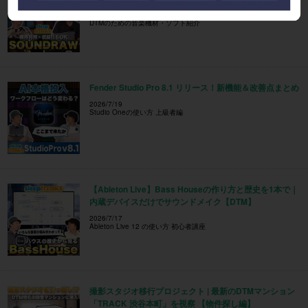
2026/7/24
DTMのための音楽機材・ソフト紹介
Fender Studio Pro 8.1 リリース！新機能＆改善点まとめ
2026/7/19
Studio Oneの使い方 上級者編
【Ableton Live】Bass Houseの作り方と歴史を1本で｜
内蔵デバイスだけでサウンドメイク【DTM】
2026/7/17
Ableton Live 12 の使い方 初心者講座
撮影スタジオ移行プロジェクト | 最新のDTMマンション
「TRACK 渋谷本町」を視察 【物件探し編】