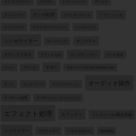
ドラゴンクエスト
トリガー
トランジェント
ディレイ
テンポ処理
ソフトシンセ
ディエッサー
テストタグネーム
ストリングス
ステレオイメージャー
シンセレシピ
シンセサイザー
サンプラー
サンプリング
サウンド入出力
コンプレッサー
サウンド入出
ゲーム音楽
ギター
ゲート
グリッチ
ギタリストのためのAbleton Live
オーディオ操作
キック
カットアップ
オートメーション
オーディオ処理
オーディオインターフェイス
エフェクト処理
エフェクト
インストール/製品登録
イコライザー
アナライザー
いきものがかり
Zynaptiq