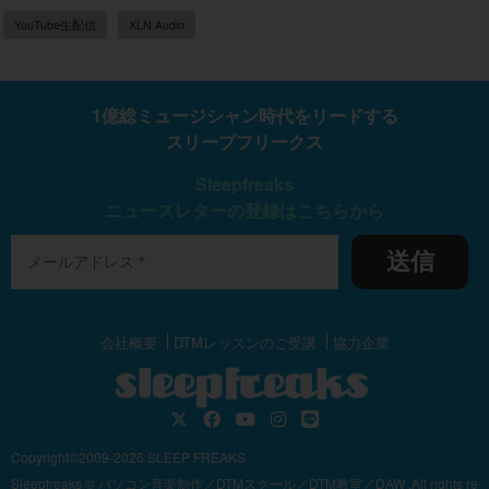
YouTube生配信
XLN Audio
1億総ミュージシャン時代をリードする
スリープフリークス
Sleepfreaks
ニュースレターの登録はこちらから
送信
会社概要
DTMレッスンのご受講
協力企業
Copyright©2009-2026 SLEEP FREAKS
Sleepfreaks © パソコン音楽制作／DTMスクール／DTM教室／DAW .All rights re