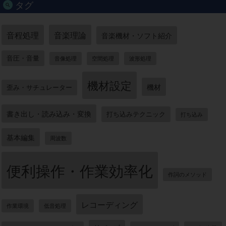
タグ
音程処理
音楽理論
音楽機材・ソフト紹介
音圧・音量
音像処理
空間処理
波形処理
機材設定
機材
歪み・サチュレーター
書き出し・読み込み・変換
打ち込みテクニック
打ち込み
基本編集
周波数
便利操作・作業効率化
作詞のメソッド
レコーディング
作業環境
低音処理