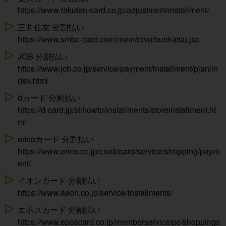
https://www.rakuten-card.co.jp/adjustment/installment/
三井住友 分割払い
https://www.smbc-card.com/mem/revo/bunkatsu.jsp
JCB 分割払い
https://www.jcb.co.jp/service/payment/installment/plan/in
dex.html
dカード 分割払い
https://d-card.jp/st/howto/installments/storeinstallment.ht
ml
oricoカード 分割払い
https://www.orico.co.jp/creditcard/service/shopping/paym
ent/
イオンカード 分割払い
https://www.aeon.co.jp/service/installments/
エポスカード 分割払い
https://www.eposcard.co.jp/memberservice/pc/shoppings