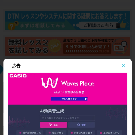
広告
最近の記事
SUNOの使い方とAI作曲がわかる！｜楽曲制作に生成AI
を取り入れる基本ガイド
2026/8/2
DTM × AI
著作権クリアなAI作曲アプリ「SOUNDRAW Grid」｜Ma
c・iOSでBGMを簡単に作成！