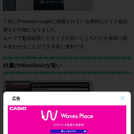
↑ 既にProtoolsやLogicに搭載されている便利なテイク組み
替えが可能になりました。
ループで数回録音したテイクの良いところだけを簡単に組
み合わせることができ非常に便利です。
付属のHlionSinicが良い
広告
↑ 普段、別ソフトシンセで打ち込んでいる僕ですが、
音の自然さ、エディットのしやすさ、軽さは予想以上でし