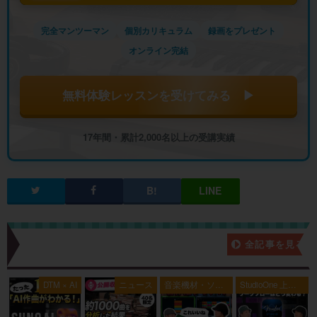
完全マンツーマン
個別カリキュラム
録画をプレゼント
オンライン完結
無料体験レッスンを受けてみる ▶
17年間・累計2,000名以上の受講実績
新着記事一覧
全記事を見る
典
DTM × AI
ニュース
音楽機材・ソフ
StudioOne 上級
ト
者編