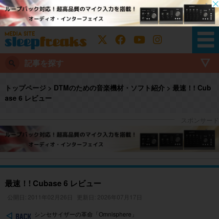
記事を探す
トップページ
>
DTMのための音楽機材・ソフト紹介
>
最速！! Cub
ase 6 レビュー
最速！! Cubase 6 レビュー
公開日: 2011年02月26日
更新日: 2026年07月17日
シンセサイザーの革命「Omnisphere」