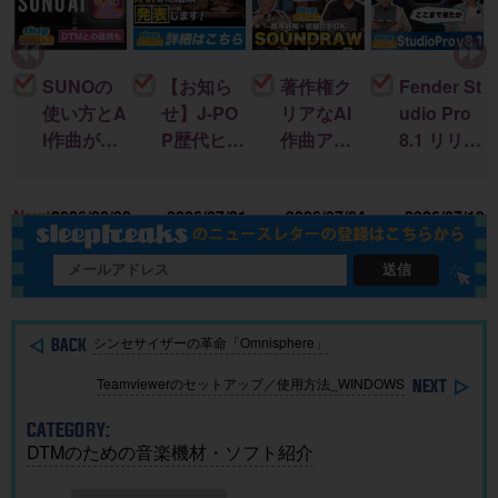
SUNOの
【お知ら
著作権ク
Fender St
使い方とA
せ】J-PO
リアなAI
udio Pro
I作曲がわ
P歴代ヒッ
作曲アプ
8.1 リリー
かる！｜
ト曲を “D
リ「SOU
ス！新機
U
楽曲制作
TM分
NDRAW
能＆改善
15
New!
2026/08/02
2026/07/31
2026/07/24
2026/07/19
に生成AI
析”する公
Grid」｜M
点まとめ
を取り入
開収録イ
ac・iOSで
れる基本
ベント開
BGMを簡
送信
ガイド
催
単に作
成！
シンセサイザーの革命「Omnisphere」
Teamviewerのセットアップ／使用方法_WINDOWS
CATEGORY:
DTMのための音楽機材・ソフト紹介