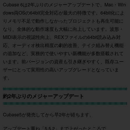
Cubase 6は2年ぶりのメジャーアップデートで、Mac・Win
dows両OSの64bit完全対応が最大の特徴です。64bit化によ
りメモリ不足で動作しなかったプロジェクトも再生可能に
なり、全体的な動作速度も大幅に向上しています。波形・
MIDI表示の視認性向上、REXファイルの64bit読み込み対
応、オーディオ検出精度の劇的改善、テイク組み替え機能
の追加など、実務的で使いやすい新機能が多数搭載されて
います。前バージョンの資産も引き継ぎやすく、既存ユー
ザーにとって実用性の高いアップグレードとなっていま
す。
約2年ぶりのメジャーアップデート
Cubase5が発売してから早2年が経ちます。
アップデート重ね「5.5.2」まで上がったところで、