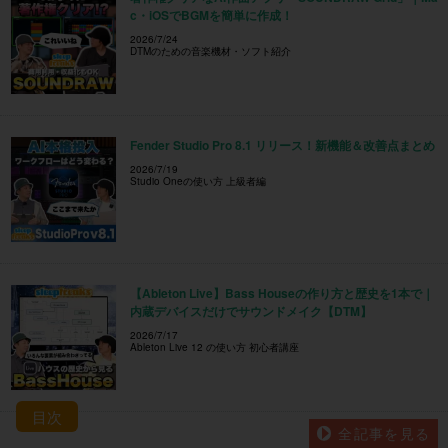
c・iOSでBGMを簡単に作成！
2026/7/24
DTMのための音楽機材・ソフト紹介
Fender Studio Pro 8.1 リリース！新機能＆改善点まとめ
2026/7/19
Studio Oneの使い方 上級者編
【Ableton Live】Bass Houseの作り方と歴史を1本で｜
内蔵デバイスだけでサウンドメイク【DTM】
2026/7/17
Ableton Live 12 の使い方 初心者講座
目次
全記事を見る