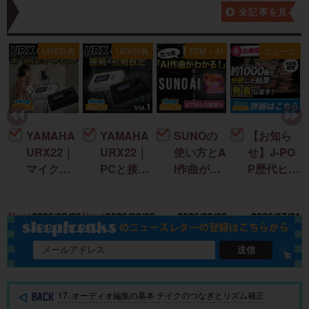
新着記事一覧
全記事を見る
ス
URX辞典
URX辞典
DTM × AI
ニュース
YAMAHA
YAMAHA
SUNOの
【お知ら
URX22｜
URX22｜
使い方とA
せ】J-PO
マイクを
PCと接続
I作曲がわ
P歴代ヒッ
接続して
して音を
かる！｜
ト曲を “D
録音する
出すまで
楽曲制作
TM分
18
New!
2026/08/09
New!
2026/08/09
2026/08/02
2026/07/31
までを完
の初期設
に生成AI
析”する公
全解説！
定を完全
を取り入
開収録イ
解説！
れる基本
ベント開
送信
ガイド
催
17. オーディオ編集の基本 テイクのつなぎとリズム補正