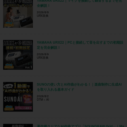
YAMAHA URX22｜マイクを接続して録音するまでを完
全解説！
2026/8/9
URX辞典
YAMAHA URX22｜PCと接続して音を出すまでの初期設
定を完全解説！
2026/8/9
URX辞典
SUNOの使い方とAI作曲がわかる！｜楽曲制作に生成AI
を取り入れる基本ガイド
2026/8/2
DTM × AI
著作権クリアなAI作曲アプリ「SOUNDRAW Grid」｜Ma