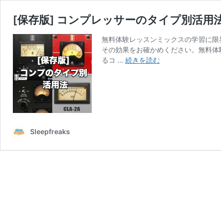
[保存版] コンプレッサーのタイプ別活用
無料体験レッスンミックスの学習に限
その効果をお確かめください。無料体
[保
るコ …
続きを読む
存
版]
コ
ン
プ
レ
Sleepfreaks
ッ
サ
ー
の
タ
イ
プ
別
活